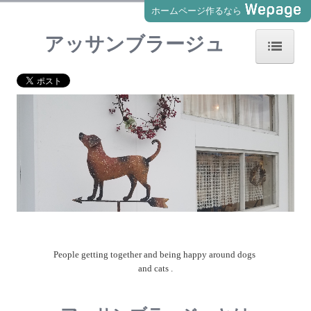
ホームページ作るなら
アッサンブラージュ
ホーム
ペット食育入門講座
ペット食育士２級認定講座
ペット食育士１級認定講座
NG食材講座
ペット薬膳
People getting together and being happy around dogs 
ペットのバイオレゾナンス
and cats .
薬膳相談・ごはん相談